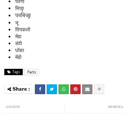
पतंगा
बिच्छु
पनबिच्छु
जू
छिपकली
मेंढ़ा
संडी
धोंका
मेंढ़ी
Tags
Facts
OLDER
NEWER