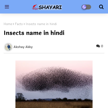
Home
Facts
Insects name in hindi
Insects name in hindi
0
Akshay Akky