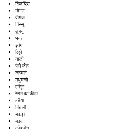
तिलचिट्टा
मोगरा
दीमक
पिस्सू
जुगनू
भंवरा
झींगा
टिड्डी
माखी
पैटी कीट
खटमल
मधुमखी
झींगुर
रेशम का कीड़ा
ततैया
तितली
मकड़ी
मेंढ़क
कॉकरोच