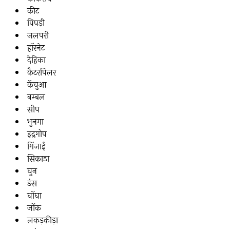
कीट
पिपड़ी
जलपरी
हॉरनेट
देहिका
कैटरपिलर
केंचुआ
बम्बल
सीप
भुनगा
इद्रगोप
गिंजाई
सिकाडा
घुन
डंस
घोंघा
जोंक
लकड़कीड़ा